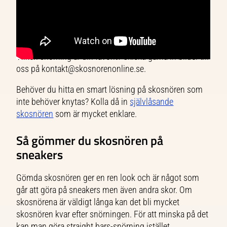
Vilken snörning är din favorit? Skicka gärna in bilder till
oss på kontakt@skosnorenonline.se.
Behöver du hitta en smart lösning på skosnören som
inte behöver knytas? Kolla då in
självlåsande
skosnören
som är mycket enklare.
Så gömmer du skosnören på
sneakers
Gömda skosnören ger en ren look och är något som
går att göra på sneakers men även andra skor. Om
skosnörena är väldigt långa kan det bli mycket
skosnören kvar efter snörningen. För att minska på det
kan man göra straight bars-snörning istället.